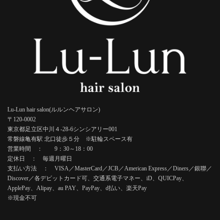
Lu-Lun hair salon(ルルンヘアサロン)
〒120-0002
東京都足立区中川４-28-6シンシアリー001
常磐線亀有駅 北口徒歩５分 ※駐輪スペース有
営業時間 ： 9：30～18：00
定休日 ： 毎週月曜日
支払い方法 ： VISA／MasterCard／JCB／American Express／Diners／銀聯／
Discover／各デビットカード可、交通系電子マネー、iD、QUICPay、
ApplePay、Alipay、au PAY、PayPay、d払い、楽天Pay
※現金不可