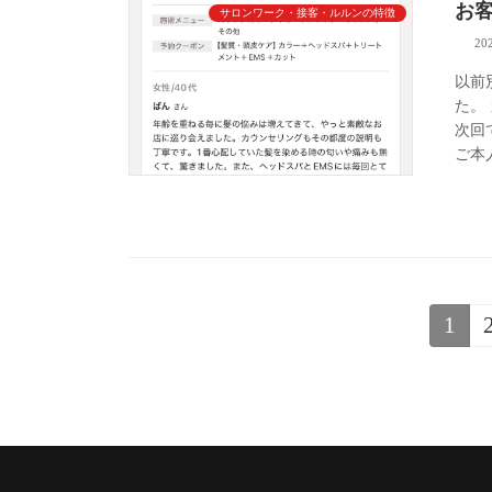
お
サロンワーク・接客・ルルンの特徴
20
以前
た。
次回
ご本
投
1
固
定
稿
ペ
ー
の
ジ