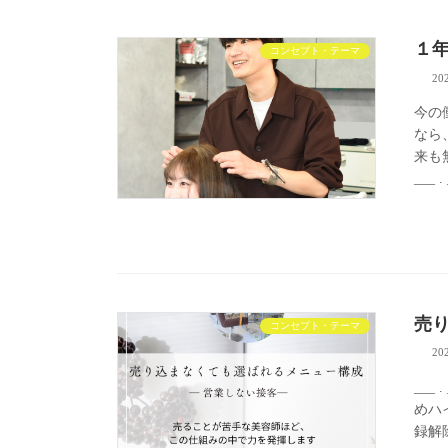
１
コンセプト・テーマ
20
今の
なら
来も無
___ .
売
コンセプト・テーマ
20
___ 
めハ
録解除