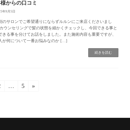
客様からの口コミ
25年9月5日
別のサロンでご希望通りにならずルルンにご来店くださいまし
 カウンセリングで髪の状態を細かくチェックし、今回できる事と
できる事を分けてお話をしました。また施術内容も重要ですが、
人が何について一番お悩みなのか […]
続きを読む
2
…
5
»
固
固
定
定
ペ
ペ
ー
ー
ジ
ジ