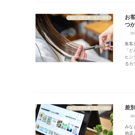
お
独立に必要な事・役立つ情報
つ
20
集客
「ど
ヒン
るカラ
差
独立に必要な事・役立つ情報
20
みな
他店