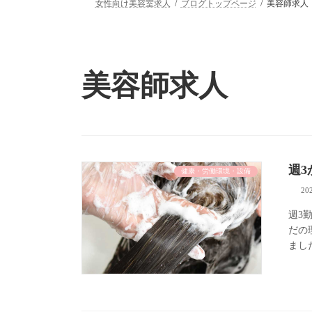
女性向け美容室求人
ブログトップページ
美容師求人
美容師求人
週
健康・労働環境・設備
20
週3
だの
ました。