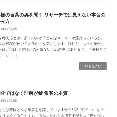
客様の言葉の奥を聞く リサーチでは見えない本音の
かみ方
25年11月25日
を考えるとき、多くの人が「どんなメニューが流行っているか」
んな投稿が伸びているか」を気にします。けれど、もっと確かな
トは、実は お客様との何気ない会話の中 にあります。「長持ちす
ーが […]
続きを読む
別化ではなく理解が鍵 集客の本質
25年11月25日
さんは普段どんな集客を意識していますか？SNSで目立つこと？
より安くすること？もちろん、それも大切ですが実は「差別化し