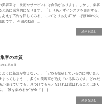
の美容室は、技術やサービスには自信があります。しかし、集客
ると急に感覚的になります。 「とりあえずインスタを更新する」
りあえず広告を回してみる」 この“とりあえず”が、ほぼ100％失
原因です。 今回の動画 […]
続きを読む
b集客の本質
25年11月26日
うように新規が増えない…」「SNSも投稿しているのに問い合わ
止まってしまう…」多くの美容室が抱えている悩みです。どれだ
術が優れていても、見つけてもらえなければ選ばれることはあり
。 “誰を集めるか”が全て […]
続きを読む