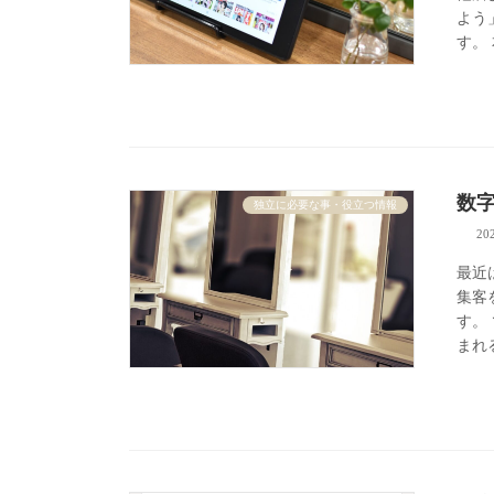
よう
す。
数
独立に必要な事・役立つ情報
20
最近
集客
す。
まれる