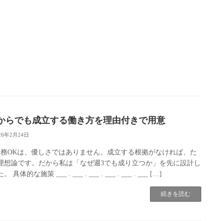
3からでも成立する働き方を理由付きで用意
26年2月24日
勤務OKは、優しさではありません。成立する根拠がなければ、た
理想論です。だから私は「なぜ週3でも成り立つか」を先に設計し
 具体的な施策 ___ . ___ . ___ . ___ . ___ . ___ […]
続きを読む