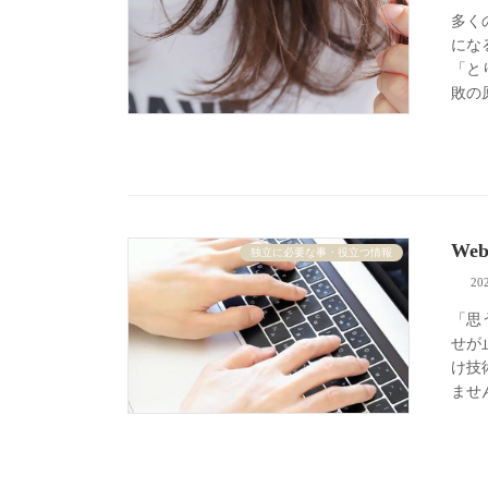
多く
にな
「と
敗の
We
独立に必要な事・役立つ情報
20
「思
せが
け技
ません