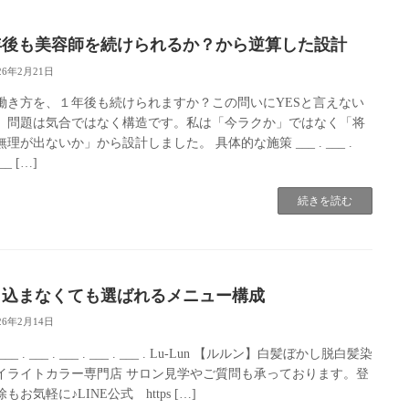
年後も美容師を続けられるか？から逆算した設計
26年2月21日
働き方を、１年後も続けられますか？この問いにYESと言えない
、問題は気合ではなく構造です。私は「今ラクか」ではなく「将
理が出ないか」から設計しました。 具体的な施策 ___ . ___ .
 __ […]
続きを読む
り込まなくても選ばれるメニュー構成
26年2月14日
. ___ . ___ . ___ . ___ . ___ . Lu-Lun 【ルルン】白髪ぼかし脱白髪染
イライトカラー専門店 サロン見学やご質問も承っております。登
もお気軽に♪LINE公式 https […]