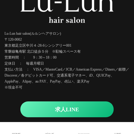
Lu-Lun hair salon(ルルンヘアサロン)
〒120-0002
東京都足立区中川４-28-6シンシアリー001
常磐線亀有駅 北口徒歩５分 ※駐輪スペース有
営業時間 ： 9：30～18：00
定休日 ： 毎週月曜日
支払い方法 ： VISA／MasterCard／JCB／American Express／Diners／銀聯／
Discover／各デビットカード可、交通系電子マネー、iD、QUICPay、
ApplePay、Alipay、au PAY、PayPay、d払い、楽天Pay
※現金不可
求人LINE
Copyright © Lu-Lun hair salon. All Rights Reserved.