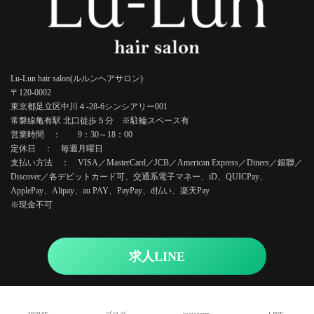
Lu-Lun hair salon(ルルンヘアサロン)
〒120-0002
東京都足立区中川４-28-6シンシアリー001
常磐線亀有駅 北口徒歩５分 ※駐輪スペース有
営業時間 ： 9：30～18：00
定休日 ： 毎週月曜日
支払い方法 ： VISA／MasterCard／JCB／American Express／Diners／銀聯／
Discover／各デビットカード可、交通系電子マネー、iD、QUICPay、
ApplePay、Alipay、au PAY、PayPay、d払い、楽天Pay
※現金不可
求人LINE
Copyright © Lu-Lun hair salon. All Rights Reserved.